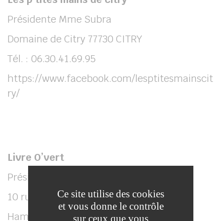
Présidente Mme Subra
Domaine de Citry 77730 CITRY
Tél. : 06.30.41.69.95
https://www.facebook.com/lesptitesmainscit
ry/
Livre O’vert
Présidente Mme Muller
Ce site utilise des cookies
10 rue du plessier
et vous donne le contrôle
Hameau de villaré
sur ceux que vous