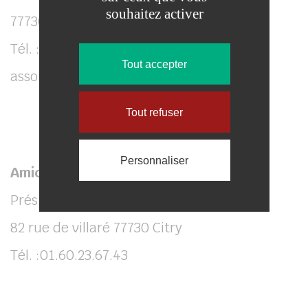
souhaitez activer
77730 CITRY
Tél. : 07.86.83.15.81
Tout accepter
asso.livre.o.vert@gmail.com
Tout refuser
Personnaliser
Amicale des anciens combattants
Président M. RECHIGNAC Daniel
82 rue de villaré 77730 Citry
Tél. :01.60.23.67.43