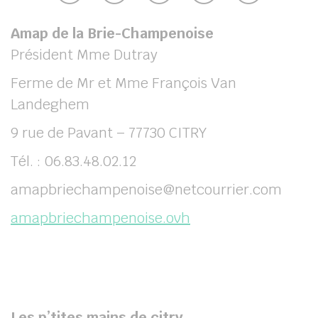
Amap de la Brie-Champenoise
Président Mme Dutray
Ferme de Mr et Mme François Van
Landeghem
9 rue de Pavant – 77730 CITRY
Tél. : 06.83.48.02.12
amapbriechampenoise@netcourrier.com
amapbriechampenoise.ovh
Les p’tites mains de citry