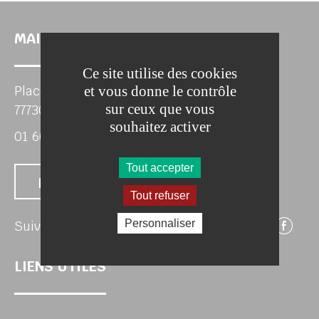
MAIRIE DE CITRY
Ce site utilise des cookies
et vous donne le contrôle
Place Gaston de Renty
sur ceux que vous
77730 CITRY
souhaitez activer
01 60 23 60 27
Tout accepter
Nous contacter
Tout refuser
Su
Personnaliser
Suivez-nous
LIENS UTILES