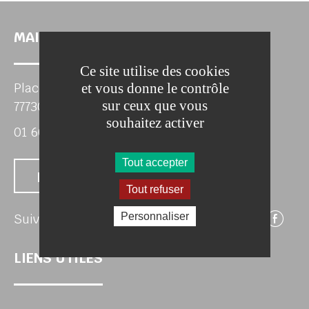
MAIRIE DE CITRY
Ce site utilise des cookies
et vous donne le contrôle
Place Gaston de Renty
sur ceux que vous
77730 CITRY
souhaitez activer
01 60 23 60 27
Tout accepter
Nous contacter
Tout refuser
Su
Personnaliser
Suivez-nous
LIENS UTILES