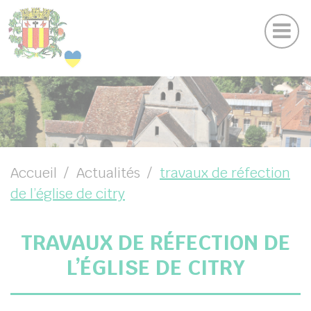
Plan du site
Panneau de gestion des cookies
Mentions légales et politique de conf
Suivez-nous sur Facebook
BMENU ( VOTRE MAIRIE )
UBMENU ( VOTRE COMMUNE )
BMENU ( VOS SERVICES )
BMENU ( VIE LOCALE )
Accueil
Actualités
travaux de réfection
de l’église de citry
TRAVAUX DE RÉFECTION DE
L’ÉGLISE DE CITRY
chercher