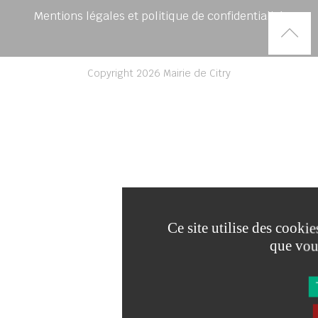
Mentions légales et politique de confidentialité
Rem
Copyright 2026 Mairie de Citry
Ce site utilise des cooki
que vou