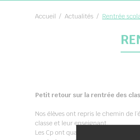
Accueil
Actualités
Rentrée scol
RE
Petit retour sur la rentrée des clas
Nos élèves ont repris le chemin de l
classe et leur enseignant.
Les Cp ont quant à eux découvert ce