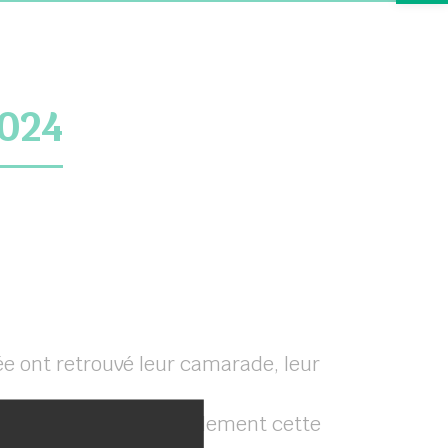
024
ée ont retrouvé leur camarade, leur
ension. Nous avons également cette