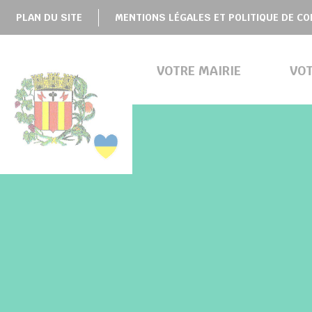
Panneau de gestion des cookies
PLAN DU SITE
MENTIONS LÉGALES ET POLITIQUE DE CO
VOTRE MAIRIE
VO
BMENU ( VOTRE MAIRIE )
BMENU ( VOTRE COMMUNE )
COMPTES RENDUS DU CONSEIL MUNICIPAL
BMENU ( VOS SERVICES )
BMENU ( VIE LOCALE )
chercher