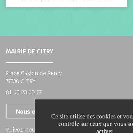
MAIRIE DE CITRY
Place Gaston de Renty
77730 CITRY
01 60 23 60 27
Nous contacter
Ce site utilise des cookies et vo
contrôle sur ceux que vous s
Su
Suivez-nous
activer