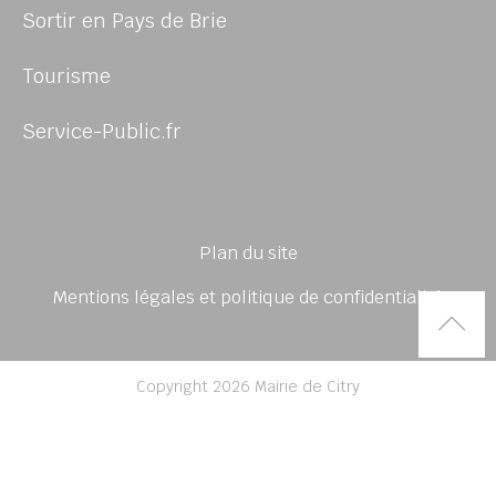
Sortir en Pays de Brie
Tourisme
Service-Public.fr
Plan du site
Mentions légales et politique de confidentialité
Rem
Copyright 2026 Mairie de Citry